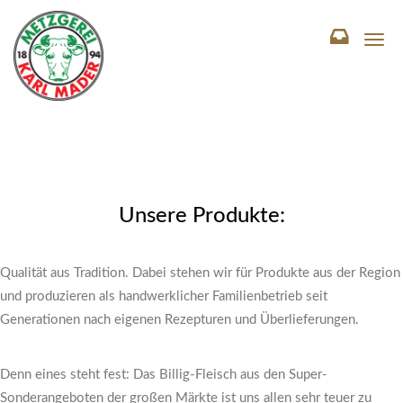
T
o
g
g
l
e
n
a
v
i
Unsere Produkte:
g
a
t
Qualität aus Tradition. Dabei stehen wir für Produkte aus der Region
i
o
und produzieren als handwerklicher Familienbetrieb seit
n
Generationen nach eigenen Rezepturen und Überlieferungen.
Denn eines steht fest: Das Billig-Fleisch aus den Super-
Sonderangeboten der großen Märkte ist uns allen sehr teuer zu