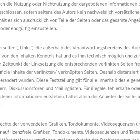
durch die Nutzung oder Nichtnutzung der dargebotenen Informationen 
schlossen, sofern seitens des Autors kein nachweislich vorsätzliches
hält es sich ausdrücklich vor, Teile der Seiten oder das gesamte An
oder endgültig einzustellen.
etseiten („Links“), die außerhalb des Verantwortungsbereichs des Aut
tor von den Inhalten Kenntnis hat und es ihm technisch möglich und zu
m Zeitpunkt der Linksetzung die entsprechenden verlinkten Seiten frei
 die Inhalte der verlinkten/ verknüpften Seiten. Deshalb distanziert e
verändert wurden. Diese Feststellung gilt für alle innerhalb des eig
n, Diskussionsforen und Mailinglisten. Für illegale, fehlerhafte ode
ener Informationen entstehen, haftet allein der Anbieter der Seite, 
t.
errechte der verwendeten Grafiken, Tondokumente, Videosequenzen und
auf lizenzfreie Grafiken, Tondokumente, Videosequenzen und Texte z