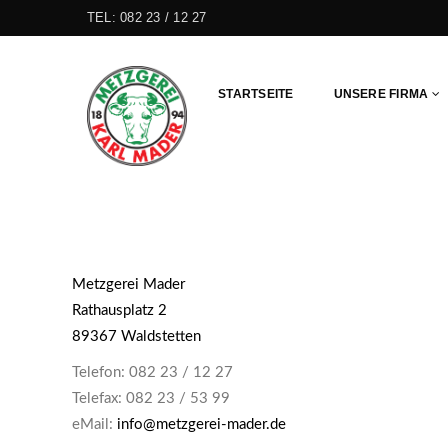
TEL:
082 23 / 12 27
STARTSEITE
UNSERE FIRMA
Metzgerei Mader
Rathausplatz 2
89367 Waldstetten
Telefon: 082 23 / 12 27
Telefax: 082 23 / 53 99
eMail:
info@metzgerei-mader.de