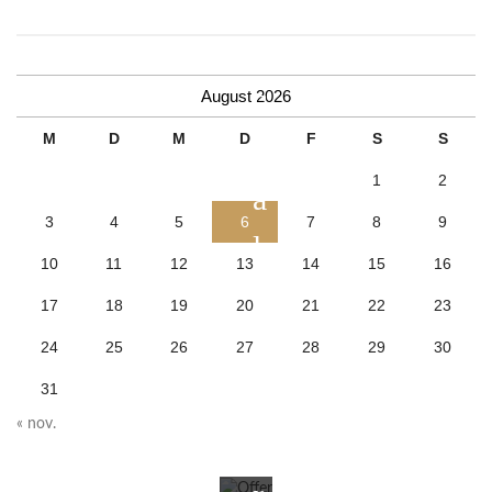
p
e
c
August 2026
M
D
M
D
F
S
S
i
1
2
a
3
4
5
6
7
8
9
l
10
11
12
13
14
15
16
O
17
18
19
20
21
22
23
f
24
25
26
27
28
29
30
f
31
« nov.
e